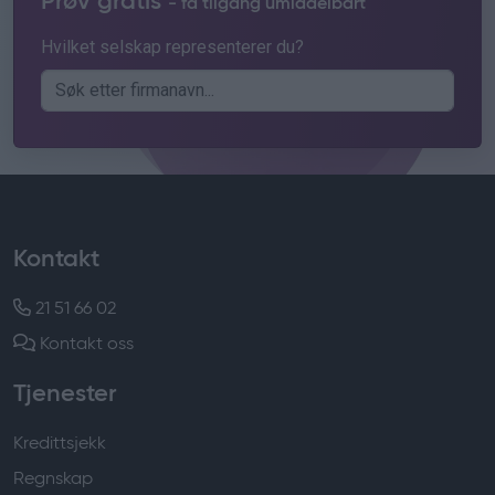
Prøv gratis
- få tilgang umiddelbart
Hvilket selskap representerer du?
Kontakt
21 51 66 02
Kontakt oss
Tjenester
Kredittsjekk
Regnskap