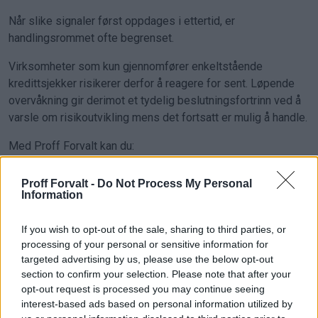
Når slike signaler først oppdages i ettertid, er
handlingsrommet ofte begrenset.
Virksomheter som kun gjennomfører enkeltstående
kredittsjekker risikerer derfor å reagere for sent. Løpende
overvåkning gir derimot et tydelig beslutningsfortrinn ved å
varsle om risikoutvikling mens det fortsatt er mulig å handle.
Med Proff Forvalt kan du:
Oppdage økonomiske faresignaler tidligere
Proff Forvalt -
Do Not Process My Personal
Redusere kreditt­eksponering i tide
Information
Justere kredittgrenser før risikoen øker
Ta bedre beslutninger basert på oppdaterte data
If you wish to opt-out of the sale, sharing to third parties, or
processing of your personal or sensitive information for
Styrk risikostyringen med løpende innsikt i
targeted advertising by us, please use the below opt-out
konkursutviklingen.
section to confirm your selection. Please note that after your
opt-out request is processed you may continue seeing
Kjøp nå – få full tilgang umiddelbart
interest-based ads based on personal information utilized by