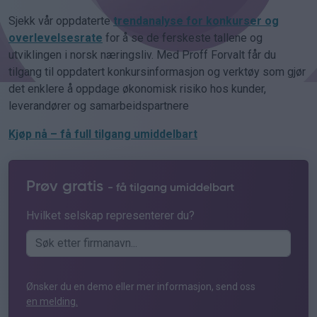
Sjekk vår oppdaterte
trendanalyse for konkurser og
overlevelsesrate
for å se de ferskeste tallene og
utviklingen i norsk næringsliv. Med Proff Forvalt får du
tilgang til oppdatert konkursinformasjon og verktøy som gjør
det enklere å oppdage økonomisk risiko hos kunder,
leverandører og samarbeidspartnere
Kjøp nå – få full tilgang umiddelbart
Prøv gratis
- få tilgang umiddelbart
Hvilket selskap representerer du?
Ønsker du en demo eller mer informasjon, send oss
en melding.