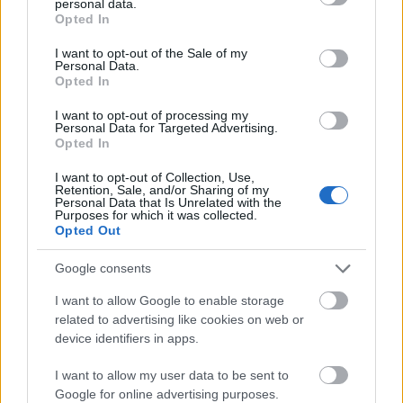
personal data.
Oppdatert regnskapsinformasjon og nøkkeltall
grant or deny consent to Google and its third-party tags to
Opted In
use your data for below specified purposes in below Google
consent section.
I want to opt-out of the Sale of my
Analyse av konkurrenter og markeder
Personal Data.
Opted In
Innsyn i saker fra domstolene
I want to opt-out of processing my
Personal Data for Targeted Advertising.
Opted In
Roller, eierskap og selskapsnettverk
I want to opt-out of Collection, Use,
Retention, Sale, and/or Sharing of my
Kjøp nå
Personal Data that Is Unrelated with the
Purposes for which it was collected.
Opted Out
Prøv gratis
Google consents
I want to allow Google to enable storage
related to advertising like cookies on web or
device identifiers in apps.
I want to allow my user data to be sent to
Google for online advertising purposes.