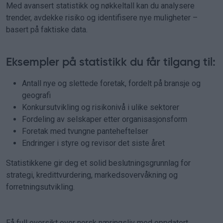
Med avansert statistikk og nøkkeltall kan du analysere
trender, avdekke risiko og identifisere nye muligheter –
basert på faktiske data.
Eksempler på statistikk du får tilgang til:
Antall nye og slettede foretak, fordelt på bransje og
geografi
Konkursutvikling og risikonivå i ulike sektorer
Fordeling av selskaper etter organisasjonsform
Foretak med tvungne panteheftelser
Endringer i styre og revisor det siste året
Statistikkene gir deg et solid beslutningsgrunnlag for
strategi, kredittvurdering, markedsovervåkning og
forretningsutvikling.
Få full oversikt over norsk næringsliv med oppdatert