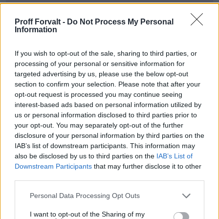
Proff Forvalt -
Do Not Process My Personal
Information
If you wish to opt-out of the sale, sharing to third parties, or
Med Proff Forvalt får du:
processing of your personal or sensitive information for
targeted advertising by us, please use the below opt-out
section to confirm your selection. Please note that after your
Kredittsjekk av selskaper
opt-out request is processed you may continue seeing
interest-based ads based on personal information utilized by
Betalingsanmerkninger og panteheftelser
us or personal information disclosed to third parties prior to
your opt-out. You may separately opt-out of the further
disclosure of your personal information by third parties on the
AI-baserte analyser og risikovurderinger
IAB’s list of downstream participants. This information may
also be disclosed by us to third parties on the
IAB’s List of
Downstream Participants
that may further disclose it to other
Varslinger på viktige endringer
third parties.
Please note that this website/app uses one or more Google
Leadsgenerering med bedriftsdata
Personal Data Processing Opt Outs
services and may gather and store information including but
not limited to your visit or usage behaviour. You may click to
I want to opt-out of the Sharing of my