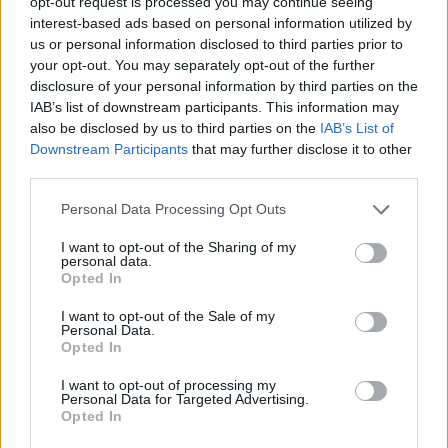
opt-out request is processed you may continue seeing
risiko i kundemasse, leverandørledd og samarbeidspartnere.
interest-based ads based on personal information utilized by
us or personal information disclosed to third parties prior to
Direkte tilgang til bedrifters rating, score og
your opt-out. You may separately opt-out of the further
kredittramme
disclosure of your personal information by third parties on the
Automatisk overvåkning og varsling ved vesentlige
IAB’s list of downstream participants. This information may
endringer i kredittstatus
also be disclosed by us to third parties on the
IAB’s List of
Løpende innsikt i økonomiske bevegelser som påvirker
Downstream Participants
that may further disclose it to other
betalings- og leveranseevne
third parties.
Please note that this website/app uses one or more Google
Dette gjør det mulig å avdekke økt risiko tidlig – før
Personal Data Processing Opt Outs
services and may gather and store information including but
økonomiske utfordringer utvikler seg til reelle tap.
not limited to your visit or usage behaviour. You may click to
I want to opt-out of the Sharing of my
personal data.
grant or deny consent to Google and its third-party tags to
Opted In
use your data for below specified purposes in below Google
Kontakt oss
eller les mer
consent section.
I want to opt-out of the Sale of my
Personal Data.
Opted In
I want to opt-out of processing my
Personal Data for Targeted Advertising.
Opted In
Rettssjekk