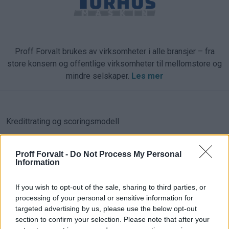
Proff Forvalt brukes av virksomheter i alle bransjer – fra
store konsern og offentlige virksomheter til mellomstore og
mindre selskaper.
Les mer
Kredittrating og scoringsmodell
Kredittrating med dokumentert
Proff Forvalt -
Do Not Process My Personal
presisjon i toppklassen
Information
Med Proff Premium rating får du tilgang til en av markedets
If you wish to opt-out of the sale, sharing to third parties, or
mest presise og veldokumenterte modeller for vurdering av
processing of your personal or sensitive information for
targeted advertising by us, please use the below opt-out
konkursrisiko, økonomisk soliditet og anbefalt
section to confirm your selection. Please note that after your
kreditteksponering. Løsningen gir kontinuerlig kontroll over