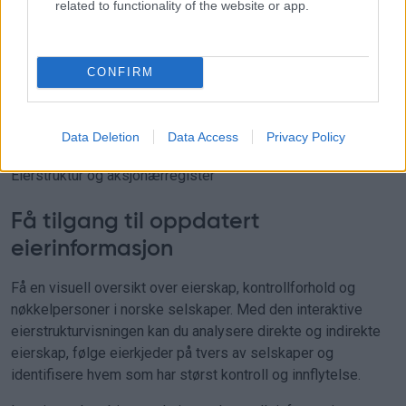
related to functionality of the website or app.
Kontakt oss
eller les mer
CONFIRM
Data Deletion
Data Access
Privacy Policy
Eierstruktur og aksjonærregister
Få tilgang til oppdatert
eierinformasjon
Få en visuell oversikt over eierskap, kontrollforhold og
nøkkelpersoner i norske selskaper. Med den interaktive
eierstrukturvisningen kan du analysere direkte og indirekte
eierskap, følge eierkjeder på tvers av selskaper og
identifisere hvem som har størst kontroll og innflytelse.