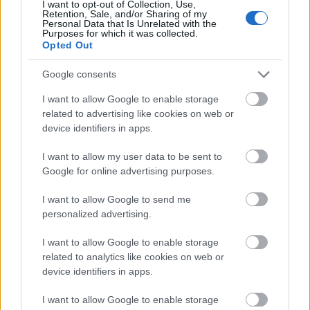
I want to opt-out of Collection, Use,
Retention, Sale, and/or Sharing of my
Saker i domstolene – Færre
Personal Data that Is Unrelated with the
Purposes for which it was collected.
overraskelser, bedre kontroll
Opted Out
Få rask tilgang til juridisk informasjon om kunder og
Google consents
leverandørers aktivitet i domstolene. Tjenesten gir deg
I want to allow Google to enable storage
oversikt over både pågående og avsluttede saker, slik at du
related to advertising like cookies on web or
kan avdekke potensielle risikoer tidlig og handle proaktivt.
device identifiers in apps.
Hva får du tilgang til?
I want to allow my user data to be sent to
Google for online advertising purposes.
Full rettshistorikk
– innsikt i både tidligere og
pågående saker
I want to allow Google to send me
Tidlig varsling
– opptil 12 ukers forvarsel om
personalized advertising.
konkurser og andre kritiske hendelser
I want to allow Google to enable storage
Sanntidsoppdateringer
– bli varslet umiddelbart når
related to analytics like cookies on web or
nye saker registreres
device identifiers in apps.
Med Proff Forvalt kan du identifisere juridiske utfordringer
I want to allow Google to enable storage
før de blir et problem – og ta tryggere beslutninger.