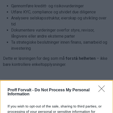
Gjennomføre kreditt- og risikovurderinger
Utføre KYC, compliance og utvidet due diligence
Analysere selskapsstruktur, eierskap og utvikling over
tid
Dokumentere vurderinger overfor styre, revisor,
långivere eller andre eksterne parter
Ta strategiske beslutninger innen finans, samarbeid og
investering
Dette er løsningen for deg som må
forstå helheten
– ikke
bare kontrollere enkeltopplysninger.
Fordeler med firmainformasjon i Proff
Proff Forvalt -
Do Not Process My Personal
Forvalt
Information
Helhetlig innsikt basert på autoritative og pålitelige
If you wish to opt-out of the sale, sharing to third parties, or
datakilder
processing of your personal or sensitive information for