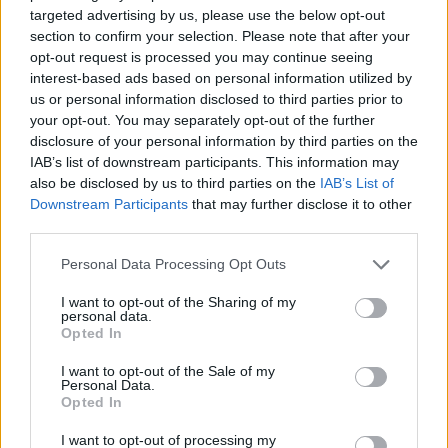
Løpende oppdatering av økonomiske, juridiske og
targeted advertising by us, please use the below opt-out
section to confirm your selection. Please note that after your
strukturelle forhold
opt-out request is processed you may continue seeing
Strukturert visning som forenkler komplekse
interest-based ads based on personal information utilized by
vurderinger
us or personal information disclosed to third parties prior to
Sømløs kobling til analyser, rapporter og overvåking
your opt-out. You may separately opt-out of the further
Tilgjengelig både i webgrensesnitt og via API for
disclosure of your personal information by third parties on the
integrasjon i egne systemer
IAB’s list of downstream participants. This information may
also be disclosed by us to third parties on the
IAB’s List of
Downstream Participants
that may further disclose it to other
Kjøp nå – få full tilgang umiddelbart
third parties.
Please note that this website/app uses one or more Google
Personal Data Processing Opt Outs
services and may gather and store information including but
not limited to your visit or usage behaviour. You may click to
I want to opt-out of the Sharing of my
personal data.
grant or deny consent to Google and its third-party tags to
Opted In
use your data for below specified purposes in below Google
consent section.
I want to opt-out of the Sale of my
Personal Data.
Opted In
I want to opt-out of processing my