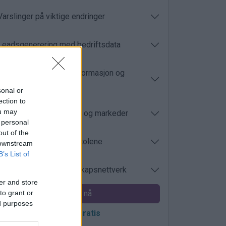
Varslinger på viktige endringer
Leadsgenerering med bedriftsdata
Oppdatert regnskapsinformasjon og
nøkkeltall
sonal or
ection to
ou may
Analyse av konkurrenter og markeder
 personal
out of the
Innsyn i saker fra domstolene
 downstream
B’s List of
Roller, eierskap og selskapsnettverk
er and store
to grant or
Kjøp nå
ed purposes
Prøv gratis