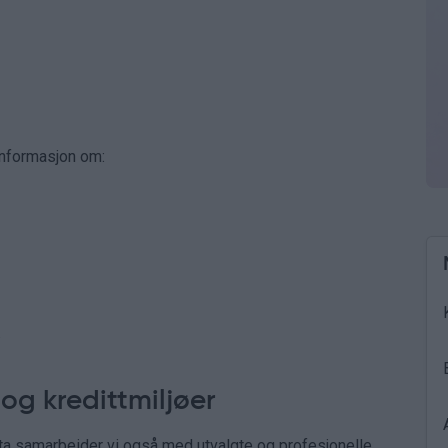
informasjon om:
.
og kredittmiljøer
data samarbeider vi også med utvalgte og profesjonelle