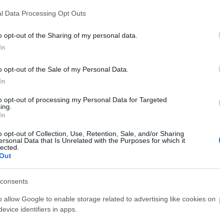
l Data Processing Opt Outs
skaper og beslutninger
o opt-out of the Sharing of my personal data.
tryggere vurderinger innen blant annet kreditt, compliance,
In
o opt-out of the Sale of my Personal Data.
In
integrasjonspartnere
to opt-out of processing my Personal Data for Targeted
brukeropplevelse samarbeider vi også med partnere innen:
ing.
In
o opt-out of Collection, Use, Retention, Sale, and/or Sharing
ersonal Data that Is Unrelated with the Purposes for which it
lected.
Out
 interne systemer via
API
, og samtidig fungere som et
consents
o allow Google to enable storage related to advertising like cookies on
evice identifiers in apps.