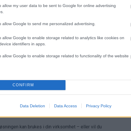
tnerne viktige?
o allow my user data to be sent to Google for online advertising
s.
to allow Google to send me personalized advertising.
o allow Google to enable storage related to analytics like cookies on
evice identifiers in apps.
oanalyse og nettverksinnsikt
o allow Google to enable storage related to functionality of the website
du jobber med kreditt, økonomi, salg, innkjøp, jus,
CONFIRM
beslutninger
r et samarbeid mellom sterke datakilder, fagmiljøer og
Data Deletion
Data Access
Privacy Policy
kere i privat og offentlig sektor som trenger trygg,
arbeid.
øsningen kan brukes i din virksomhet – eller vil du