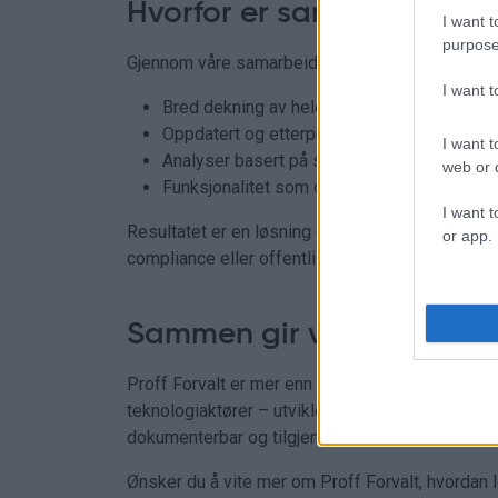
Hvorfor er samarbeidspar
I want t
purpose
Gjennom våre samarbeidspartnere kan vi levere:
I want 
Bred dekning av hele norsk næringsliv
Oppdatert og etterprøvbar informasjon
I want t
Analyser basert på solide datagrunnlag
web or d
Funksjonalitet som overvåking, score, risik
I want t
Resultatet er en løsning du kan stole på – enten 
or app.
compliance eller offentlig saksbehandling.
Sammen gir vi deg bedre 
Proff Forvalt er mer enn en dataplattform. Det e
teknologiaktører – utviklet for profesjonelle bru
dokumenterbar og tilgjengelig informasjon i sitt 
Ønsker du å vite mer om Proff Forvalt, hvordan l