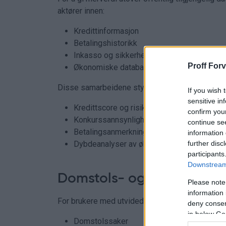
aktører innen:
Kredittinformasjon
Betalingshistorikk
Inkasso og sikkerhetsinformasjon
Proff Forv
Økonomiske databaser og bransjekilder
Disse samarbeidene styrker blant annet:
If you wish 
sensitive in
Kredittscore og risikomodeller
confirm you
Konkurssannsynlighet
continue se
Betalingsanmerkninger og pantinformasjon
information 
further disc
Dybdeanalyser av økonomi og utvikling
participants
Downstream 
Domstols- og risikoinfor
Please note
information 
For brukere med utvidede behov tilbyr vi tilgang t
deny consent
in below Go
Domstolssaker