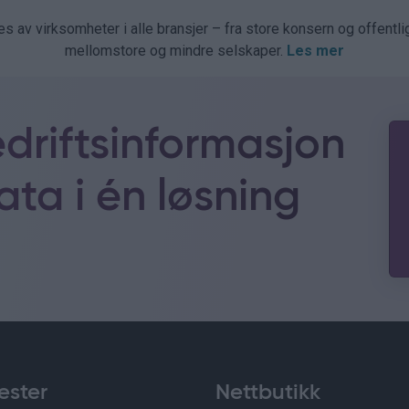
es av virksomheter i alle bransjer – fra store konsern og offentli
mellomstore og mindre selskaper.
Les mer
edriftsinformasjon
ta i én løsning
ester
Nettbutikk