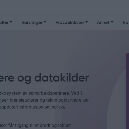
oller
Varslinger
Prospektlister
Annet
Ra
re og datakilder
ig økosystem av samarbeidspartnere. Ved å
ljøer, bransjeaktører og teknologipartnere kan
e oppdatert informasjon om norske
er får tilgang til et bredt og robust