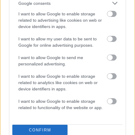
Rolleopplysninger (styre, revisor, regnskapsfører,
Google consents
innehaver, daglig leder etc.)
I want to allow Google to enable storage
Aksjonærer, datterselskaper og eierinteresser
related to advertising like cookies on web or
device identifiers in apps.
Konsernrelasjoner
Reelle eiere
I want to allow my user data to be sent to
Google for online advertising purposes.
Proff Credit API
I want to allow Google to send me
Rating/Score (Konkursrating/Kredittscore)
personalized advertising.
Kredittramme
I want to allow Google to enable storage
Betalingsanmerkninger
related to analytics like cookies on web or
device identifiers in apps.
Pantheftelser
Automatisert kredittsjekk
I want to allow Google to enable storage
related to functionality of the website or app.
Proff Compliance API
KYC (Know Your Customer)
CONFIRM
AML (Anti-Hvitevasking)