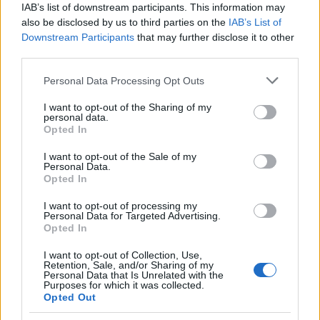
IAB’s list of downstream participants. This information may
also be disclosed by us to third parties on the
IAB’s List of
Downstream Participants
that may further disclose it to other
third parties.
Please note that this website/app uses one or more Google
Personal Data Processing Opt Outs
services and may gather and store information including but
Proff API
not limited to your visit or usage behaviour. You may click to
I want to opt-out of the Sharing of my
personal data.
grant or deny consent to Google and its third-party tags to
Opted In
use your data for below specified purposes in below Google
Kontakt oss
consent section.
I want to opt-out of the Sale of my
Personal Data.
Opted In
Proff Premium API
I want to opt-out of processing my
Basisinformasjon (orgnr, navn, adresser, bransje,
Personal Data for Targeted Advertising.
Opted In
status etc.)
Oppdaterte telefonnumre
I want to opt-out of Collection, Use,
Retention, Sale, and/or Sharing of my
Personal Data that Is Unrelated with the
Regnskapstall (Så fort de foreligger)
Purposes for which it was collected.
Opted Out
Historiske regnskapstall