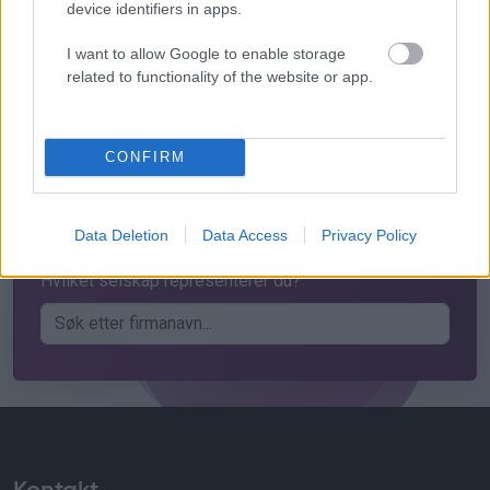
device identifiers in apps.
Kredittsjekk,
I want to allow Google to enable storage
related to functionality of the website or app.
bedriftsinformasjon og
regnskapsdata i én løsning
CONFIRM
Prøv gratis
Data Deletion
Data Access
Privacy Policy
- få tilgang umiddelbart
Hvilket selskap representerer du?