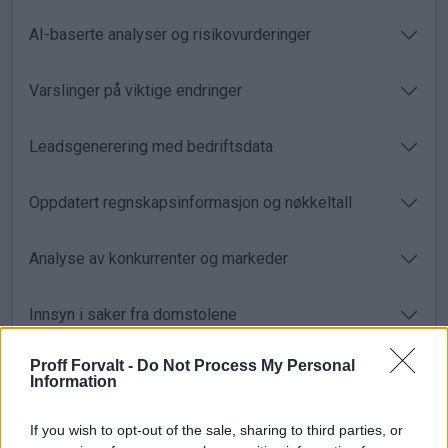
AI-baserte analyser og risikovurderinger
Varslinger på viktige endringer
Leadsgenerering med bedriftsdata
Oppdatert regnskapsinformasjon og nøkkeltall
Analyse av konkurrenter og markeder
Innsyn i saker fra domstolene
Proff Forvalt -
Do Not Process My Personal
Roller, eierskap og selskapsnettverk
Information
Kjøp nå
If you wish to opt-out of the sale, sharing to third parties, or