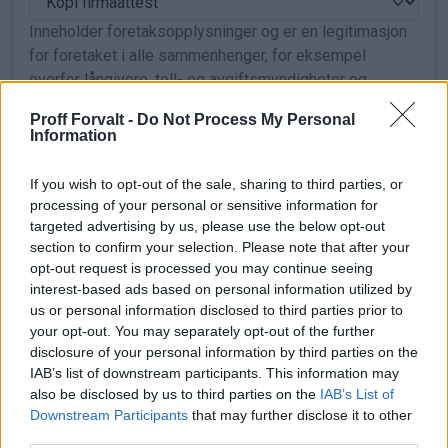
Inneholder foretaksopplysninger og er en legitimasjon
for foretaket i alle sammenhenger, for eksempel
overfor långivere, toll- og avgiftsmyndigheter og
tinglysingsmyndigheter. Inneholder samme
Proff Forvalt -
Do Not Process My Personal
opplysninger som "Kopi firmaattest".
Information
Kilde: Brønnøysundregistrene - Foretaksregisteret
If you wish to opt-out of the sale, sharing to third parties, or
NOK 25,00
Kjøp
processing of your personal or sensitive information for
targeted advertising by us, please use the below opt-out
section to confirm your selection. Please note that after your
Foretaksopplysninger
opt-out request is processed you may continue seeing
interest-based ads based on personal information utilized by
Inneholder sentrale opplysninger om foretak reg i
us or personal information disclosed to third parties prior to
foretaksregisteret. Organisasjonsnummer,
your opt-out. You may separately opt-out of the further
organisasjonsform, stiftelsesdato, navn,
disclosure of your personal information by third parties on the
forretningsadresse, kapital, innbetalingsforhold,
IAB’s list of downstream participants. This information may
rolleoversikt (styret), signatur, prokura, revisor,
also be disclosed by us to third parties on the
IAB’s List of
Downstream Participants
that may further disclose it to other
næringsformål etc.
third parties.
Kilde: Brønnøysundregistrene - Foretaksregisteret