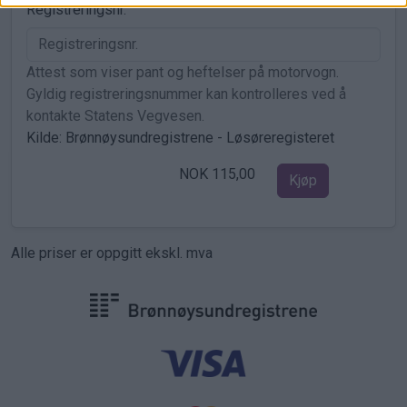
Registreringsnr.
Attest som viser pant og heftelser på motorvogn.
Gyldig registreringsnummer kan kontrolleres ved å
kontakte Statens Vegvesen.
Kilde: Brønnøysundregistrene - Løsøreregisteret
NOK 115,00
Kjøp
Alle priser er oppgitt ekskl. mva