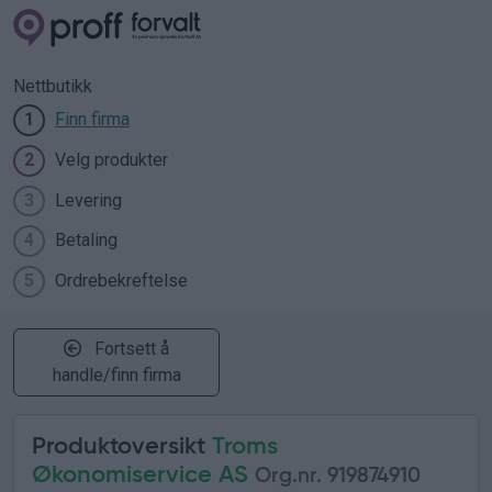
Nettbutikk
Finn firma
1
Velg produkter
2
Levering
3
Betaling
4
Ordrebekreftelse
5
Fortsett å
handle/finn firma
Produktoversikt
Troms
Økonomiservice AS
Org.nr. 919874910