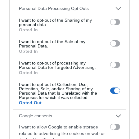
Eksempel
Please note that this website/app uses one or more Google
Personal Data Processing Opt Outs
services and may gather and store information including but
NOK 50,00
Kjøp
not limited to your visit or usage behaviour. You may click to
I want to opt-out of the Sharing of my
personal data.
grant or deny consent to Google and its third-party tags to
Opted In
use your data for below specified purposes in below Google
Registerutskrift
consent section.
I want to opt-out of the Sale of my
Personal Data.
Inneholder blant annet opplysninger om
Opted In
organisasjonsnummer, navn, organisasjonsform, daglig
I want to opt-out of processing my
leder, besøks- og postadresse, hvilke tilknyttede
Personal Data for Targeted Advertising.
Opted In
registre enheten er registrert i, NACE-bransje, målform.
Kilde: Brønnøysundregistrene - Enhetsregisteret
I want to opt-out of Collection, Use,
Retention, Sale, and/or Sharing of my
NOK 140,00
Personal Data that Is Unrelated with the
Kjøp
Purposes for which it was collected.
Opted Out
Bekreftelse fra konkursregisteret
Google consents
Skriftlig bekreftelse fra Konkursregisteret om det er
I want to allow Google to enable storage
registrert konkurs på foretaket.
related to advertising like cookies on web or