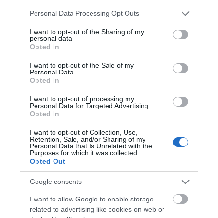
Eksempel
Please note that this website/app uses one or more Google
Personal Data Processing Opt Outs
services and may gather and store information including but
NOK 50,00
Kjøp
not limited to your visit or usage behaviour. You may click to
I want to opt-out of the Sharing of my
personal data.
grant or deny consent to Google and its third-party tags to
Opted In
use your data for below specified purposes in below Google
Registerutskrift
consent section.
I want to opt-out of the Sale of my
Personal Data.
Inneholder blant annet opplysninger om
Opted In
organisasjonsnummer, navn, organisasjonsform, daglig
I want to opt-out of processing my
leder, besøks- og postadresse, hvilke tilknyttede
Personal Data for Targeted Advertising.
Opted In
registre enheten er registrert i, NACE-bransje, målform.
Kilde: Brønnøysundregistrene - Enhetsregisteret
I want to opt-out of Collection, Use,
Retention, Sale, and/or Sharing of my
NOK 140,00
Personal Data that Is Unrelated with the
Kjøp
Purposes for which it was collected.
Opted Out
Bekreftelse fra konkursregisteret
Google consents
Skriftlig bekreftelse fra Konkursregisteret om det er
I want to allow Google to enable storage
registrert konkurs på foretaket.
related to advertising like cookies on web or