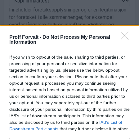
Inneholder foretaksopplysninger og er en legitimasjon
for foretaket i alle sammenhenger, for eksempel
overfor långivere, toll- og avgiftsmyndigheter og
tinglysingsmyndigheter. Inneholder samme
Proff Forvalt -
Do Not Process My Personal
opplysninger som "Kopi firmaattest".
Information
Kilde: Brønnøysundregistrene - Foretaksregisteret
If you wish to opt-out of the sale, sharing to third parties, or
NOK 25,00
Kjøp
processing of your personal or sensitive information for
targeted advertising by us, please use the below opt-out
section to confirm your selection. Please note that after your
Foretaksopplysninger
opt-out request is processed you may continue seeing
interest-based ads based on personal information utilized by
Inneholder sentrale opplysninger om foretak reg i
us or personal information disclosed to third parties prior to
foretaksregisteret. Organisasjonsnummer,
your opt-out. You may separately opt-out of the further
organisasjonsform, stiftelsesdato, navn,
disclosure of your personal information by third parties on the
forretningsadresse, kapital, innbetalingsforhold,
IAB’s list of downstream participants. This information may
rolleoversikt (styret), signatur, prokura, revisor,
also be disclosed by us to third parties on the
IAB’s List of
Downstream Participants
that may further disclose it to other
næringsformål etc.
third parties.
Kilde: Brønnøysundregistrene - Foretaksregisteret