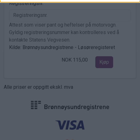
Registreringsnr.
Attest som viser pant og heftelser på motorvogn.
Gyldig registreringsnummer kan kontrolleres ved å
kontakte Statens Vegvesen.
Kilde: Brønnøysundregistrene - Løsøreregisteret
NOK 115,00
Kjøp
Alle priser er oppgitt ekskl. mva