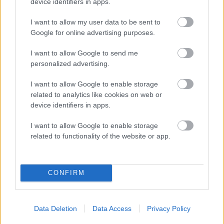
device identifiers in apps.
Kilde: Brønnøysundregistrene - Konkursregisteret
I want to allow my user data to be sent to
NOK 15,00
Kjøp
Google for online advertising purposes.
I want to allow Google to send me
Rolleopplysninger i firma
personalized advertising.
Rolleoversikten viser hvilke roller et foretak har i andre
I want to allow Google to enable storage
selskap.
related to analytics like cookies on web or
Kilde: Brønnøysundregistrene - Enhetsregisteret
device identifiers in apps.
Eksempel
I want to allow Google to enable storage
NOK 25,00
Kjøp
related to functionality of the website or app.
CONFIRM
Øvrige produkter
Pantattest motorvogn
Data Deletion
Data Access
Privacy Policy