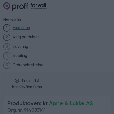
Nettbutikk
Finn firma
1
Velg produkter
2
Levering
3
Betaling
4
Ordrebekreftelse
5
Fortsett å
handle/finn firma
Produktoversikt
Åpne & Lukke AS
Org.nr. 914083141