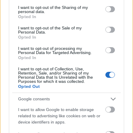
services and may gather and store information including but
not limited to your visit or usage behaviour. You may click to
I want to opt-out of the Sharing of my
46.434
Engroshandel med fotoutstyr
personal data.
grant or deny consent to Google and its third-party tags to
Opted In
46.435
Engroshandel med optiske artikler
use your data for below specified purposes in below Google
consent section.
I want to opt-out of the Sale of my
Engroshandel med kjøkkenutstyr av
Personal Data.
Opted In
46.440
porselen, glass og steintøy og
rengjøringsmidler
I want to opt-out of processing my
Personal Data for Targeted Advertising.
Opted In
Engroshandel med kjøkkenutstyr, glass
46.441
og steintøy
I want to opt-out of Collection, Use,
Retention, Sale, and/or Sharing of my
46.442
Engroshandel med rengjøringsmidler
Personal Data that Is Unrelated with the
Purposes for which it was collected.
Opted Out
Engroshandel med parfyme og
46.450
kosmetikk
Google consents
Engroshandel med apotekvarer og
I want to allow Google to enable storage
46.460
medisinske varer
related to advertising like cookies on web or
device identifiers in apps.
Engroshandel med husholdnings-,