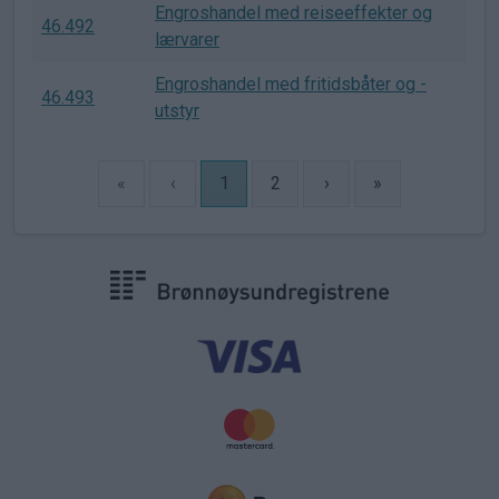
Engroshandel med reiseeffekter og
46.492
lærvarer
Engroshandel med fritidsbåter og -
46.493
utstyr
«
‹
1
2
›
»