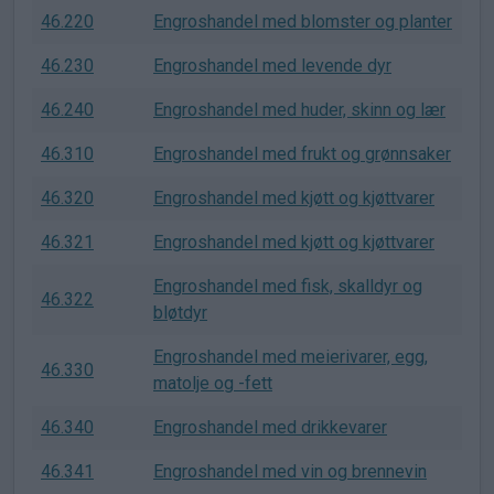
46.220
Engroshandel med blomster og planter
46.230
Engroshandel med levende dyr
46.240
Engroshandel med huder, skinn og lær
46.310
Engroshandel med frukt og grønnsaker
46.320
Engroshandel med kjøtt og kjøttvarer
46.321
Engroshandel med kjøtt og kjøttvarer
Engroshandel med fisk, skalldyr og
46.322
bløtdyr
Engroshandel med meierivarer, egg,
46.330
matolje og -fett
46.340
Engroshandel med drikkevarer
46.341
Engroshandel med vin og brennevin