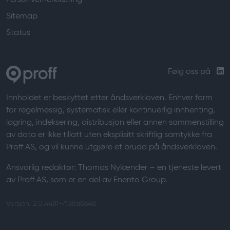
Personvernerklæring
Sitemap
Status
Følg oss på
Innholdet er beskyttet etter åndsverkloven. Enhver form
for regelmessig, systematisk eller kontinuerlig innhenting,
lagring, indeksering, distribusjon eller annen sammenstilling
av data er ikke tillatt uten eksplisitt skriftlig samtykke fra
Proff AS, og vil kunne utgjøre et brudd på åndsverkloven.
Ansvarlig redaktør:
Thomas Nylænder
– en tjeneste levert
av Proff AS, som er en del av Enento Group.
Versjon: 2.0.4481-7138a8648