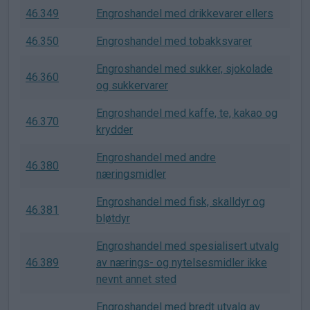
46.349
Engroshandel med drikkevarer ellers
46.350
Engroshandel med tobakksvarer
Engroshandel med sukker, sjokolade
46.360
og sukkervarer
Engroshandel med kaffe, te, kakao og
46.370
krydder
Engroshandel med andre
46.380
næringsmidler
Engroshandel med fisk, skalldyr og
46.381
bløtdyr
Engroshandel med spesialisert utvalg
46.389
av nærings- og nytelsesmidler ikke
nevnt annet sted
Engroshandel med bredt utvalg av