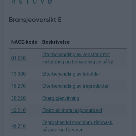
R
S
T
U
V
Ø
Bransjeoversikt E
NACE-kode
Beskrivelse
Etterbehandling av vekster etter
01.630
innhøsting og behandling av såfrø
13.300
Etterbehandling av tekstiler
16.270
Etterbehandling av treprodukter
38.220
Energigjenvinning
43.210
Elektrisk installasjonsarbeid
Engroshandel med korn, råtobakk,
46.210
såvarer og fôrvarer