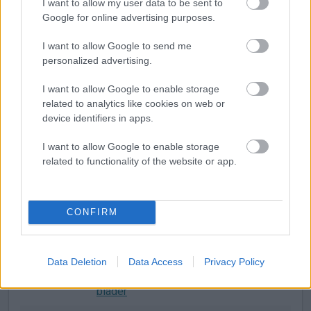
46.470
kontor- og butikkmøbler, gulvtepper og
I want to allow my user data to be sent to
Google for online advertising purposes.
belysningsutstyr
I want to allow Google to send me
46.471
Engroshandel med møbler
personalized advertising.
46.472
Engroshandel med gulvtepper
I want to allow Google to enable storage
46.473
Engroshandel med belysningsutstyr
related to analytics like cookies on web or
device identifiers in apps.
Engroshandel med klokker, ur og
46.480
smykker
I want to allow Google to enable storage
related to functionality of the website or app.
46.481
Engroshandel med klokker og ur
46.482
Engroshandel med gull- og sølvvarer
CONFIRM
Engroshandel med andre
46.490
husholdningsvarer
Data Deletion
Data Access
Privacy Policy
Engroshandel med bøker, aviser og
46.491
blader