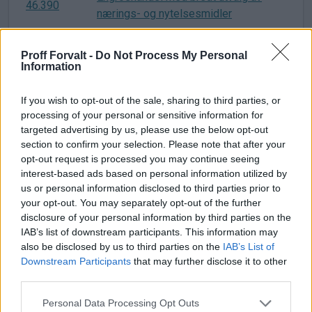
46.390
nærings- og nytelsesmidler
Engroshandel med tekstiler og
46.410
Proff Forvalt -
Do Not Process My Personal
utstyrsvarer
Information
46.420
Engroshandel med klær og skotøy
If you wish to opt-out of the sale, sharing to third parties, or
46.421
Engroshandel med klær
processing of your personal or sensitive information for
targeted advertising by us, please use the below opt-out
46.422
Engroshandel med skotøy
section to confirm your selection. Please note that after your
opt-out request is processed you may continue seeing
Engroshandel med elektriske
interest-based ads based on personal information utilized by
46.430
husholdningsapparater
us or personal information disclosed to third parties prior to
your opt-out. You may separately opt-out of the further
Engroshandel med elektriske
disclosure of your personal information by third parties on the
46.431
husholdningsapparater og -maskiner
IAB’s list of downstream participants. This information may
also be disclosed by us to third parties on the
IAB’s List of
46.432
Engroshandel med radio og fjernsyn
Downstream Participants
that may further disclose it to other
third parties.
Engroshandel med plater, musikk- og
46.433
Please note that this website/app uses one or more Google
videokassetter og CD- og DVD-plater
Personal Data Processing Opt Outs