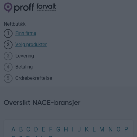
Nettbutikk
Finn firma
1
Velg produkter
2
Levering
3
Betaling
4
Ordrebekreftelse
5
Oversikt NACE-bransjer
A
B
C
D
E
F
G
H
I
J
K
L
M
N
O
P