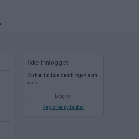
se
Ikke innlogget
Du kan fullføre bestillingen som
gjest
.
Logg inn
Registrer ny bruker