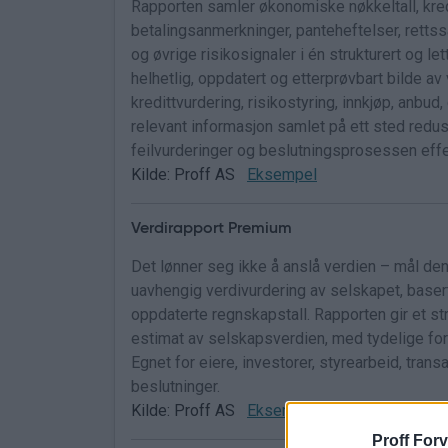
Rapporten samler økonomiske nøkkeltall, kredi
betalingsanmerkninger, panteheftelser, rettssak
og øvrige risikosignaler i én strukturert og lett
helhetlig, oppdatert og etterprøvbart bilde av
kredittvurdering, risikostyring, innkjøp, anbud
relevant informasjon samlet på ett sted redus
feilvurderinger og beslutningsprosessen effe
Kilde: Proff AS
Eksempel
Verdirapport Premium
Det lønner seg ikke å anslå verdien – mål den
uavhengig verdivurdering av selskapet, baser
oppdaterte regnskapstall. Rapporten gir et str
estimat av selskapsverdien, med tydelige for
Egnet for eiere, investorer, styrearbeid, tran
beslutninger.
Kilde: Proff AS
Eksempel
Proff Forv