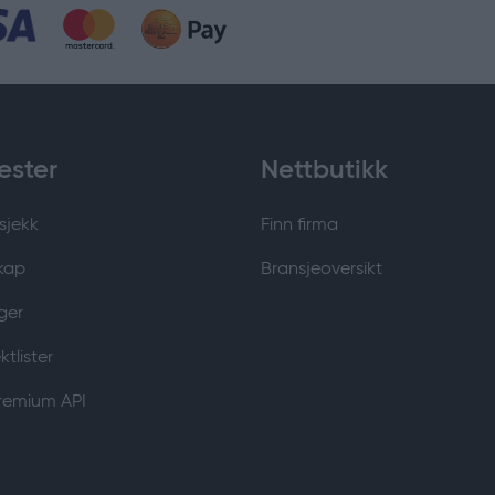
ester
Nettbutikk
sjekk
Finn firma
kap
Bransjeoversikt
ger
tlister
Premium API