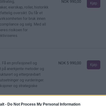
ttrating,
NOK 990,00
Kjøp
er, eierskap, roller, historikk
fattelig oversikt. Du får et
 virksomheten for bruk innen
, compliance og salg. Med all
eres risikoen for
ktiviseres.
. Få en profesjonell og
NOK 5 990,00
Kjøp
t på anerkjente metoder og
ukturert og etterprøvbart
utsetninger og vurderinger.
saksjoner og strategiske
alt -
Do Not Process My Personal Information