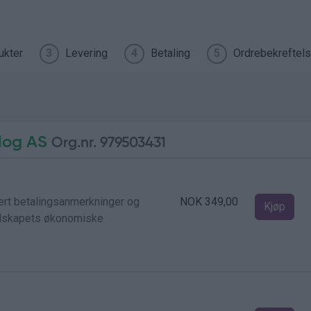
ukter
Levering
Betaling
Ordrebekreftel
3
4
5
log AS
Org.nr. 979503431
dert betalingsanmerkninger og
NOK 349,00
Kjøp
selskapets økonomiske