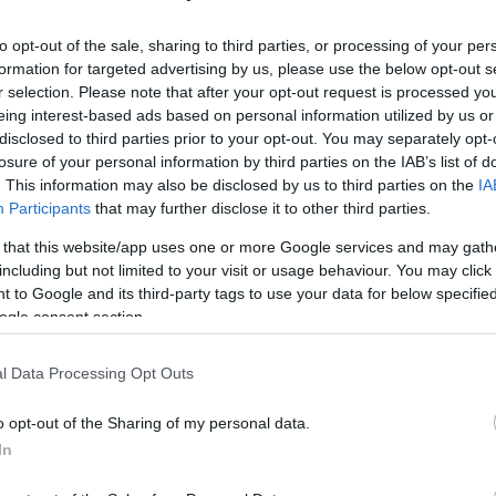
to opt-out of the sale, sharing to third parties, or processing of your per
NOK 25,00
Kjøp
formation for targeted advertising by us, please use the below opt-out s
r selection. Please note that after your opt-out request is processed y
lanse, eventuelle noter,
eing interest-based ads based on personal information utilized by us or
egnskap hvis det finnes.
disclosed to third parties prior to your opt-out. You may separately opt-
gisteret
losure of your personal information by third parties on the IAB’s list of
. This information may also be disclosed by us to third parties on the
IA
Participants
that may further disclose it to other third parties.
 that this website/app uses one or more Google services and may gath
NOK 25,00
Kjøp
including but not limited to your visit or usage behaviour. You may click 
 to Google and its third-party tags to use your data for below specifi
imasjon for foretaket i alle
ogle consent section.
, toll- og
er. Inneholder samme
l Data Processing Opt Outs
steret
o opt-out of the Sharing of my personal data.
In