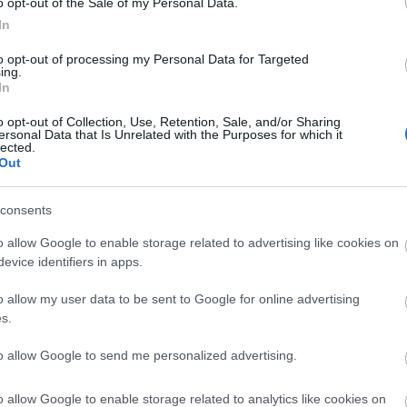
o opt-out of the Sale of my Personal Data.
eg i foretaksregisteret.
NOK 50,00
Kjøp
In
ftelsesdato, navn,
d, rolleoversikt (styret),
to opt-out of processing my Personal Data for Targeted
ing.
In
isteret
Eksempel
o opt-out of Collection, Use, Retention, Sale, and/or Sharing
ersonal Data that Is Unrelated with the Purposes for which it
lected.
Out
nisasjonsnummer, navn,
NOK 140,00
Kjøp
postadresse, hvilke
consents
NACE-bransje, målform.
o allow Google to enable storage related to advertising like cookies on
eret
evice identifiers in apps.
o allow my user data to be sent to Google for online advertising
s.
 det er registrert konkurs på
NOK 15,00
Kjøp
to allow Google to send me personalized advertising.
steret
o allow Google to enable storage related to analytics like cookies on