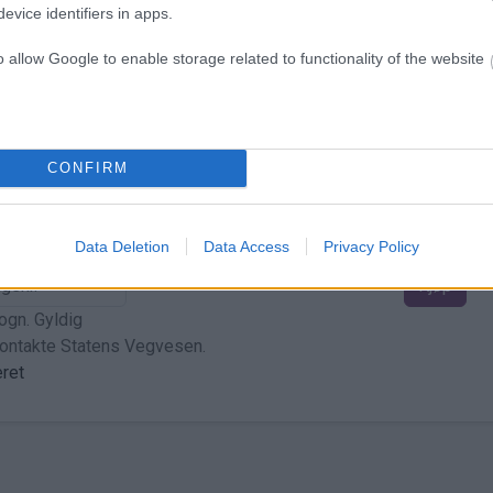
evice identifiers in apps.
o allow Google to enable storage related to functionality of the website
har i andre selskap.
NOK 25,00
Kjøp
teret
Eksempel
CONFIRM
Data Deletion
Data Access
Privacy Policy
NOK 115,00
Kjøp
ogn. Gyldig
kontakte Statens Vegvesen.
teret