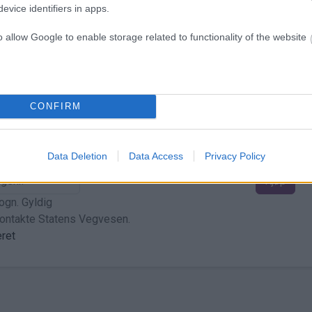
evice identifiers in apps.
o allow Google to enable storage related to functionality of the website
har i andre selskap.
NOK 25,00
Kjøp
teret
Eksempel
CONFIRM
Data Deletion
Data Access
Privacy Policy
NOK 115,00
Kjøp
ogn. Gyldig
kontakte Statens Vegvesen.
teret