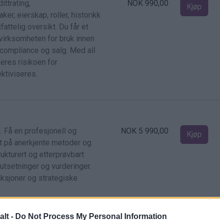
ttrating,
NOK 990,00
Kjøp
er, eierskap, roller, historikk
fattelig oversikt. Du får et
 virksomheten for bruk innen
, compliance og salg. Med all
eres risikoen for
ktiviseres.
. Få en profesjonell og
NOK 5 990,00
Kjøp
t på anerkjente metoder og
ukturert og etterprøvbart
utsetninger og vurderinger.
saksjoner og strategiske
alt -
Do Not Process My Personal Information