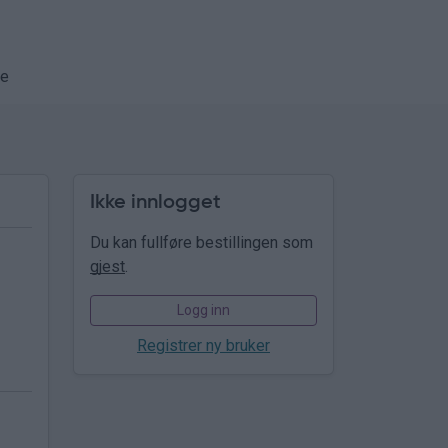
se
Ikke innlogget
Du kan fullføre bestillingen som
gjest
.
Logg inn
Registrer ny bruker