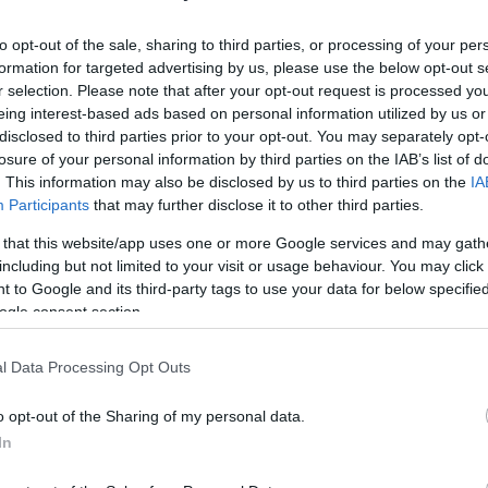
to opt-out of the sale, sharing to third parties, or processing of your per
NOK 25,00
Kjøp
formation for targeted advertising by us, please use the below opt-out s
r selection. Please note that after your opt-out request is processed y
lanse, eventuelle noter,
eing interest-based ads based on personal information utilized by us or
egnskap hvis det finnes.
disclosed to third parties prior to your opt-out. You may separately opt-
gisteret
losure of your personal information by third parties on the IAB’s list of
. This information may also be disclosed by us to third parties on the
IA
Participants
that may further disclose it to other third parties.
 that this website/app uses one or more Google services and may gath
NOK 25,00
Kjøp
including but not limited to your visit or usage behaviour. You may click 
 to Google and its third-party tags to use your data for below specifi
imasjon for foretaket i alle
ogle consent section.
, toll- og
er. Inneholder samme
l Data Processing Opt Outs
steret
o opt-out of the Sharing of my personal data.
In