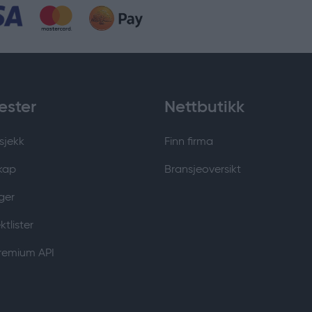
ester
Nettbutikk
sjekk
Finn firma
kap
Bransjeoversikt
ger
tlister
Premium API