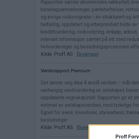
Rapporten samler økonomiske nøkkeltall, kredi
betalingsanmerkninger, panteheftelser, rettssak
og øvrige risikosignaler i én strukturert og lett
helhetlig, oppdatert og etterprøvbart bilde av
kredittvurdering, risikostyring, innkjøp, anbud
relevant informasjon samlet på ett sted redus
feilvurderinger og beslutningsprosessen effe
Kilde: Proff AS
Eksempel
Verdirapport Premium
Det lønner seg ikke å anslå verdien – mål den
uavhengig verdivurdering av selskapet, baser
oppdaterte regnskapstall. Rapporten gir et str
estimat av selskapsverdien, med tydelige for
Egnet for eiere, investorer, styrearbeid, tran
beslutninger.
Kilde: Proff AS
Eksempel
Proff Forv