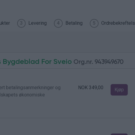
ukter
Levering
Betaling
Ordrebekreftel
3
4
5
s Bygdeblad For Sveio
Org.nr. 943949670
dert betalingsanmerkninger og
NOK 349,00
Kjøp
selskapets økonomiske