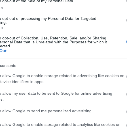
o opt-out of the Sale of my Personal Data.
eg i foretaksregisteret.
NOK 50,00
Kjøp
In
ftelsesdato, navn,
d, rolleoversikt (styret),
to opt-out of processing my Personal Data for Targeted
ing.
In
isteret
Eksempel
o opt-out of Collection, Use, Retention, Sale, and/or Sharing
ersonal Data that Is Unrelated with the Purposes for which it
lected.
Out
nisasjonsnummer, navn,
NOK 140,00
Kjøp
postadresse, hvilke
consents
NACE-bransje, målform.
o allow Google to enable storage related to advertising like cookies on
eret
evice identifiers in apps.
o allow my user data to be sent to Google for online advertising
s.
 det er registrert konkurs på
NOK 15,00
Kjøp
to allow Google to send me personalized advertising.
steret
o allow Google to enable storage related to analytics like cookies on